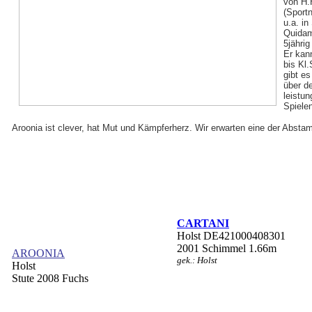
von H.
(Sport
u.a. in
Quidam
5jähri
Er kan
bis Kl.
gibt es
über de
leistun
Spielen
Aroonia ist clever, hat Mut und Kämpferherz. Wir erwarten eine der Absta
CARTANI
Holst DE421000408301
2001 Schimmel 1.66m
AROONIA
gek.: Holst
Holst
Stute 2008 Fuchs