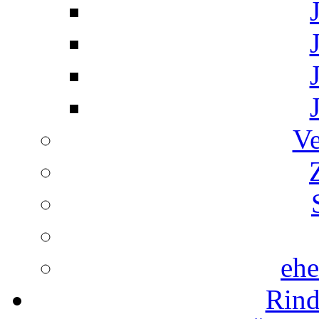
Ve
ehe
Rind