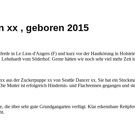
n xx , geboren 2015
erde in Le Lion d'Angers (F) und kurz vor der Hautkörung in Holstein
 Lehnhardt vom Söderhof. Gerne hätten wir noch sehr viel mehr Zeit im
 xx aus der Zuckerpuppe xx von Seattle Dancer xx. Sie hat ein Stock
ie Mutter ist erfolgreich Hindernis- und Flachrennen gegangen und steht
ute, die über sehr gute Grundgangarten verfügt. Klar erkennbare Reitpfer
ht.