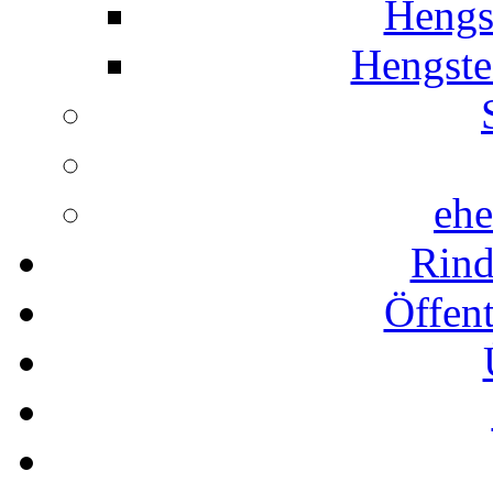
Hengs
Hengste
ehe
Rind
Öffent