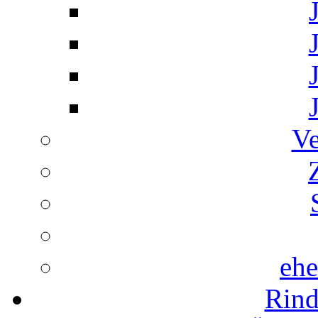
Ve
ehe
Rind